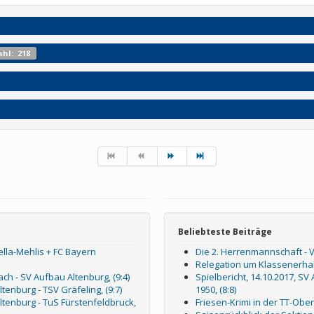
hl: 218
Beliebteste Beiträge
Zella-Mehlis + FC Bayern
Die 2. Herrenmannschaft - 
Relegation um Klassenerhalt
ch - SV Aufbau Altenburg, (9:4)
Spielbericht, 14.10.2017, S
tenburg - TSV Gräfeling, (9:7)
1950, (8:8)
Altenburg - TuS Fürstenfeldbruck,
Friesen-Krimi in der TT-Ober