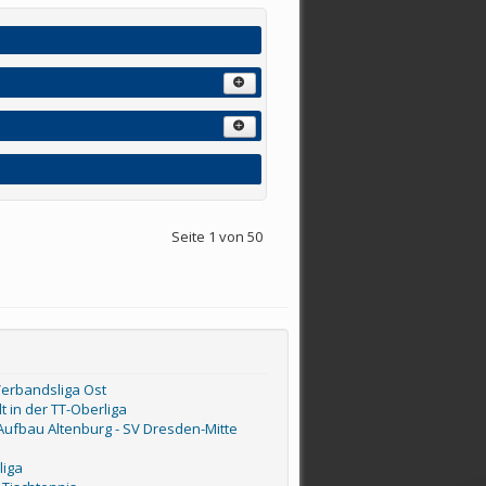
Seite 1 von 50
Verbandsliga Ost
 in der TT-Oberliga
V Aufbau Altenburg - SV Dresden-Mitte
liga