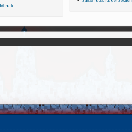
Saisonrückblick der Sektion
ldbruck