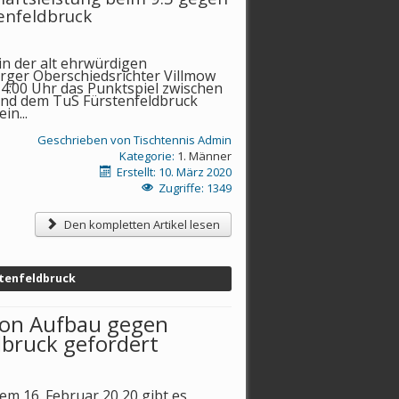
enfeldbruck
in der alt ehrwürdigen
erger Oberschiedsrichter Villmow
:00 Uhr das Punktspiel zwischen
nd dem TuS Fürstenfeldbruck
in...
Geschrieben von
Tischtennis Admin
Kategorie:
1. Männer
Erstellt: 10. März 2020
Zugriffe: 1349
Den kompletten Artikel lesen
tenfeldbruck
von Aufbau gegen
dbruck gefordert
de
m
16. Februar 20 20 gibt es