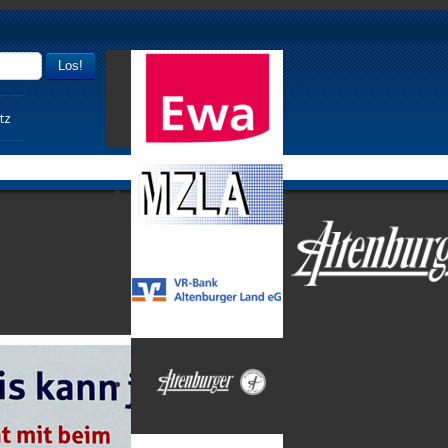
Los!
tz