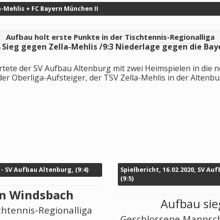
la-Mehlis + FC Bayern München II
Aufbau holt erste Punkte in der Tischtennis
-Regionalliga
Sieg gegen Zel
la-Mehlis
/
9:3
Niederlage gegen die Bay
te der SV Aufbau Altenburg mit zwei Heimspielen in die n
der
Oberliga-
Aufsteiger
, der TSV Zella-Mehlis in der Altenbur
 - SV Aufbau Altenburg, (9:4)
Spielbericht, 16.02.2020, SV Au
(9:5)
 in Windsbach
Aufbau sie
schtennis-Regionalliga
Geschlossene Mannsch