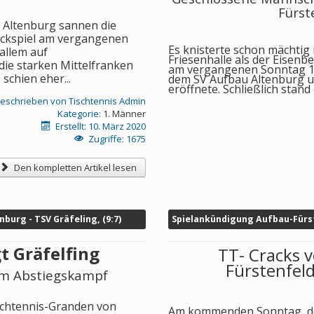
Fürst
n Altenburg sannen die
ückspiel am vergangenen
Es knisterte schon mächtig 
allem auf
Friesenhalle als der Eisenb
die starken Mittelfranken
am vergangenen Sonntag 14
schien eher...
dem SV Aufbau Altenburg u
eröffnete. Schließlich stand e
eschrieben von
Tischtennis Admin
Kategorie:
1. Männer
Erstellt: 10. März 2020
Zugriffe: 1675
Den kompletten Artikel lesen
nburg - TSV Gräfeling, (9:7)
Spielankündigung Aufbau-Fürs
 Gräfelfing
TT- Cracks 
Fürstenfel
im Abstiegskampf
ischtennis-Granden von
Am kommenden
Sonntag, 