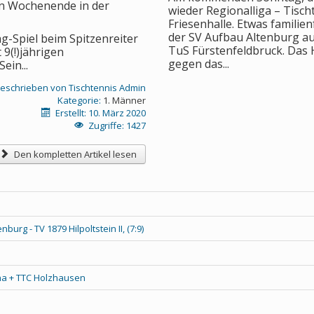
n Wochenende in der
wieder Regionalliga – Tisch
Friesenhalle. Etwas familien
der SV Aufbau Altenburg a
-Spiel beim Spitzenreiter
TuS Fürstenfeldbruck. Das
 9(!)jährigen
gegen das...
ein...
eschrieben von
Tischtennis Admin
Kategorie:
1. Männer
Erstellt: 10. März 2020
Zugriffe: 1427
Den kompletten Artikel lesen
burg - TV 1879 Hilpoltstein II, (7:9)
Jena + TTC Holzhausen