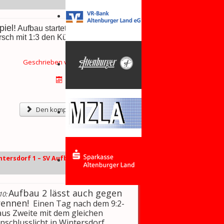
iel!
Aufbau startete gut in die Partie
sch mit 1:3 den Kürzeren zogen,
Geschrieben von
Martin Stockhaus
Kategorie:
2. Männer
Erstellt: 20. März 2010
Zugriffe: 960
Den kompletten Artikel lesen
intersdorf 1 – SV Aufbau Altenburg 2,
Aufbau 2 lässt auch gegen
10:
rennen!
Einen Tag nach dem 9:2-
us Zweite mit dem gleichen
nschlusslicht in Wintersdorf