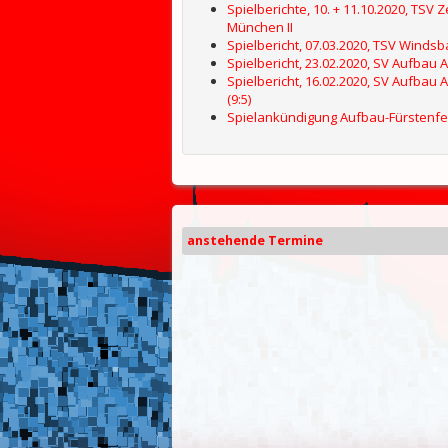
Spielberichte, 10. + 11.10.2020, TSV 
München II
Spielbericht, 07.03.2020, TSV Windsba
Spielbericht, 23.02.2020, SV Aufbau Al
Spielbericht, 16.02.2020, SV Aufbau 
(9:5)
Spielankündigung Aufbau-Fürstenfe
anstehende Termine