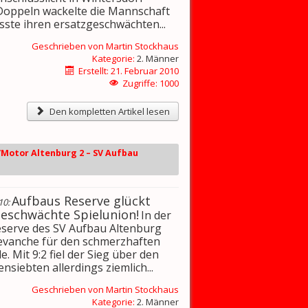
 Doppeln wackelte die Mannschaft
sste ihren ersatzgeschwächten...
Geschrieben von
Martin Stockhaus
Kategorie:
2. Männer
Erstellt: 21. Februar 2010
Zugriffe: 1000
Den kompletten Artikel lesen
k/Motor Altenburg 2 – SV Aufbau
Aufbaus Reserve glückt
10:
eschwächte Spielunion!
In der
Reserve des SV Aufbau Altenburg
Revanche für den schmerzhaften
. Mit 9:2 fiel der Sieg über den
siebten allerdings ziemlich...
Geschrieben von
Martin Stockhaus
Kategorie:
2. Männer