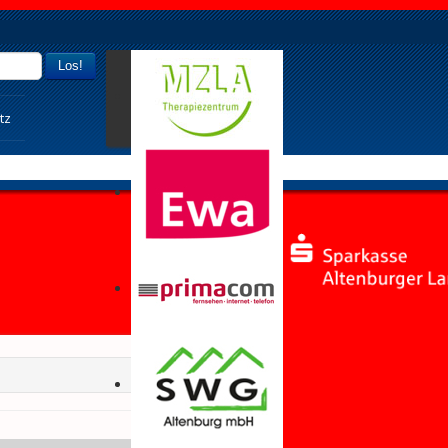
Los!
tz