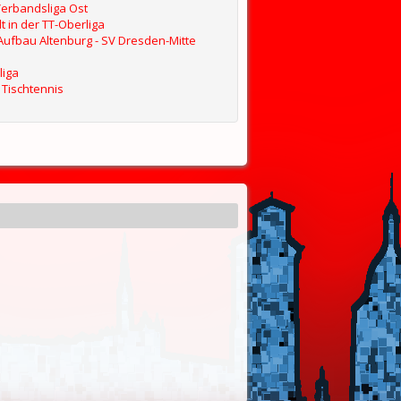
Verbandsliga Ost
 in der TT-Oberliga
V Aufbau Altenburg - SV Dresden-Mitte
liga
 Tischtennis