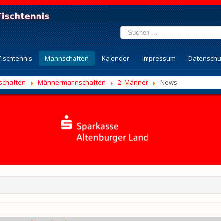
Suchen
...
Tischtennis
Mannschaften
Kalender
Impressum
Datenschu
schaften
Männermannschaften
2. Männer
News