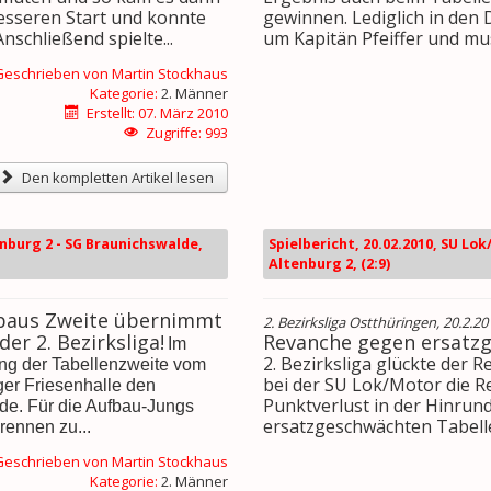
esseren Start und konnte
gewinnen. Lediglich in den
nschließend spielte...
um Kapitän Pfeiffer und mu
Geschrieben von
Martin Stockhaus
Kategorie:
2. Männer
Erstellt: 07. März 2010
Zugriffe: 993
Den kompletten Artikel lesen
enburg 2 - SG Braunichswalde,
Spielbericht, 20.02.2010, SU Lo
Altenburg 2, (2:9)
baus Zweite übernimmt
2. Bezirksliga Ostthüringen, 20.2.20
er 2. Bezirksliga!
Revanche gegen ersatzg
Im
2. Bezirksliga glückte der 
fing der Tabellenzweite vom
bei der SU Lok/Motor die 
ger Friesenhalle den
Punktverlust in der Hinrunde
de. Für die Aufbau-Jungs
ersatzgeschwächten Tabellen
rennen zu...
Geschrieben von
Martin Stockhaus
Kategorie:
2. Männer