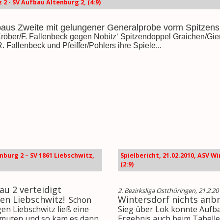
 2 - SV Aufbau Altenburg 2, (4:9)
aus Zweite mit gelungener Generalprobe vorm Spitzensp
öber/F. Fallenbeck gegen Nobitz‘ Spitzendoppel Graichen/Gier
 Fallenbeck und Pfeiffer/Pohlers ihre Spiele...
enburg 2 – SV 1861 Liebschwitz,
Spielbericht, 21.02.2010, ASV W
(2:9)
au 2 verteidigt
2. Bezirksliga Ostthüringen, 21.2.20
en Liebschwitz!
Wintersdorf nichts anb
Schon
en Liebschwitz ließ eine
Sieg über Lok konnte Aufba
muten und so kam es dann
Ergebnis auch beim Tabelle